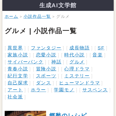
生成AI文学館
ホーム
小説作品一覧
グルメ
グルメ | 小説作品一覧
[
異世界
]
[
ファンタジー
]
[
成長物語
]
[
SF
]
[
家族小説
]
[
恋愛小説
]
[
時代小説
]
[
音楽
]
[
サイバーパンク
]
[
神話
]
[
グルメ
]
[
青春小説
]
[
冒険小説
]
[
心理ドラマ
]
[
紀行文学
]
[
スポーツ
]
[
ミステリー
]
[
自己探求
]
[
ダンス
]
[
ヒューマンドラマ
]
[
アート
]
[
ホラー
]
[
学園モノ
]
[
サスペンス
]
[
社会派
]
郷愁のレシピ