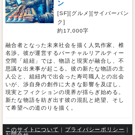
ン
[SF][グルメ][サイバーパン
ク]
約17,000字
融合者となった未来社会を描く人気作家、椎
名渉。彼が運営するバーチャルリアルティー
空間「組紐」では、物語と現実が融合し、不
思議な出来事が起こる。彼の新たな物語の主
人公と、組紐内で出会った寿司職人との出会
いが、渉自身の創作に大きな影響を及ぼし、
現実とフィクションの境界が揺らぎ始める。
新たな物語を紡ぎ出す彼の混乱と絶望、そし
て希望への道のりを描く。
このサイトについて
|
プライバシーポリシー
|
お問合せ