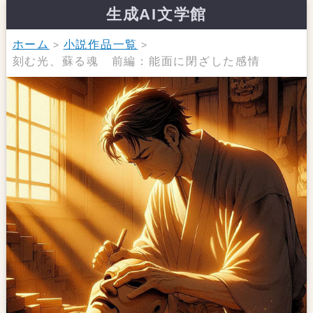
生成AI文学館
ホーム
小説作品一覧
刻む光、蘇る魂 前編：能面に閉ざした感情