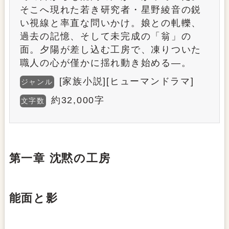
そこへ現れた若き研究者・星野綾音の鋭
い視線と率直な問いかけ。娘との軋轢、
過去の記憶、そして未完成の「翁」の
面。夕陽が差し込む工房で、凍りついた
職人の心が僅かに揺れ動き始める—。
[家族小説][ヒューマンドラマ]
ジャンル
約32,000字
文字数
第一章 沈黙の工房
能面と影