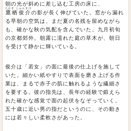
朝の光が斜めに差し込む工房の床に、
たかす しゅんすけ
鷹栖俊介
の影が長く伸びていた。窓から漏れ
る早朝の空気は、まだ夏の名残を留めながら
も、確かな秋の気配を含んでいた。九月初旬
の京都郊外。朝露に濡れた庭の草木が、朝日
を受けて静かに輝いている。
俊介は「若女」の面に最後の仕上げを施して
いた。細かい紙やすりで表面を磨き上げる作
業は、まるで赤子の肌に触れるような繊細さ
を要する。彼の指先は、長年の経験で鍛えら
れた確かな感覚で面の起伏をなぞっていく。
五十歳に近い男の指だというのに、その動き
には若々しい柔軟さがあった。